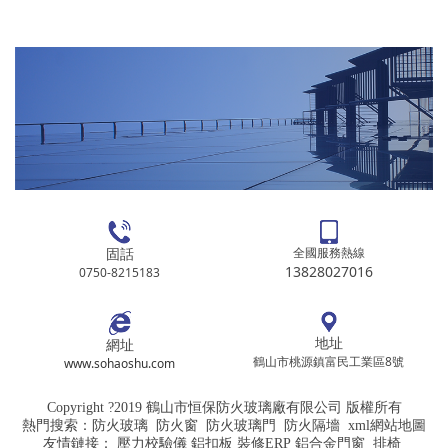
固話
全國服務熱線
13828027016
0750-8215183
地址
網址
鶴山市桃源鎮富民工業區8號
www.sohaoshu.com
Copyright ?2019 鶴山市恒保防火玻璃廠有限公司 版權所有
熱門搜索：
防火玻璃
防火窗
防火玻璃門 防火隔墻
xml網站地圖
友情鏈接：
壓力校驗儀
鋁扣板
裝修ERP
鋁合金門窗
排椅